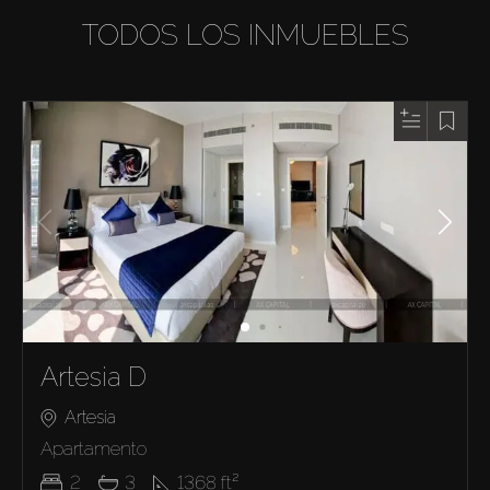
TODOS LOS INMUEBLES
Artesia D
Artesia
Apartamento
2
3
1368
ft²