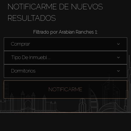
NOTIFICARME DE NUEVOS
RESULTADOS
Comprar
Filtrado por Arabian Ranches 1:
Comprar
Alquilar
Tipo De Inmuebl ...
Venta
Dormitorios
Sobre Plano
NOTIFICARME
Agentes
About Us