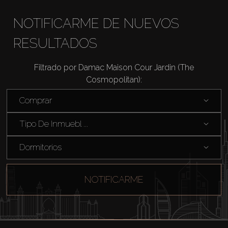
NOTIFICARME DE NUEVOS
Alquilar
RESULTADOS
Venta
Filtrado por Damac Maison Cour Jardin (The
Cosmopolitan):
Sobre Plano
Comprar
Agentes
Tipo De Inmuebl ...
About Us
Dormitorios
NOTIFICARME