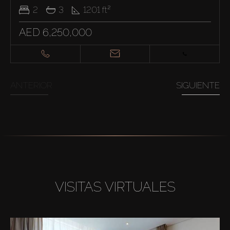
2
3
1201
ft²
AED 6,250,000
ANTERIOR
SIGUIENTE
VISITAS VIRTUALES