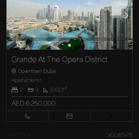
Grande At The Opera District
Downtown Dubai
Apartamento
2
3
1201
ft²
AED 6,250,000
ANTERIOR
SIGUIENTE