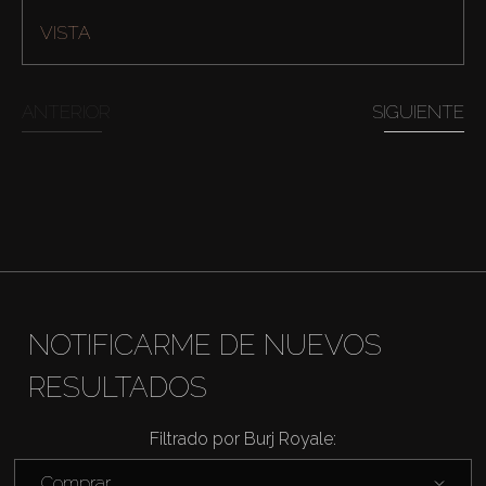
VISTA
ANTERIOR
SIGUIENTE
Comprar
NOTIFICARME DE NUEVOS
RESULTADOS
Alquilar
Filtrado por Burj Royale:
Venta
Comprar