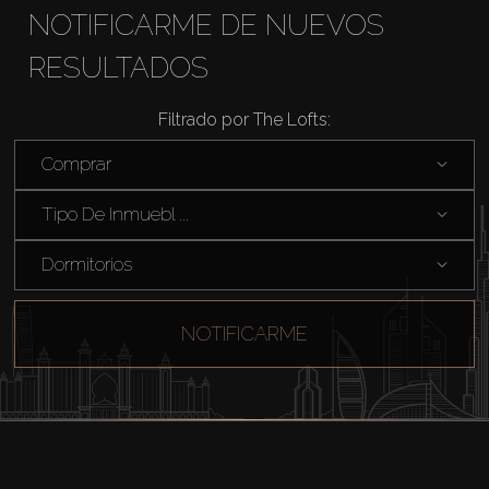
NOTIFICARME DE NUEVOS
RESULTADOS
Comprar
Filtrado por The Lofts:
Comprar
Alquilar
Tipo De Inmuebl ...
Venta
Dormitorios
Sobre Plano
NOTIFICARME
Agentes
About Us