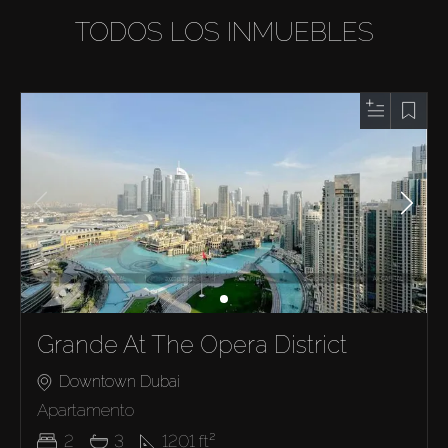
TODOS LOS INMUEBLES
Grande At The Opera District
Downtown Dubai
Apartamento
2
3
1201
ft²