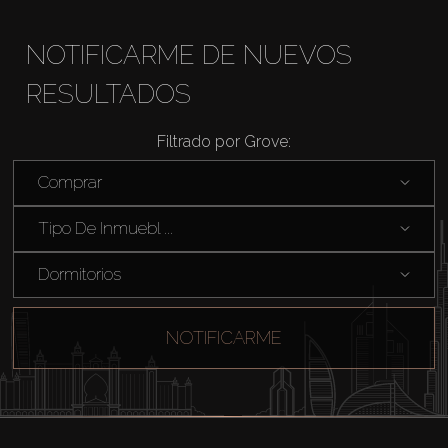
NOTIFICARME DE NUEVOS
RESULTADOS
Comprar
Filtrado por Grove:
Alquilar
Comprar
Tipo De Inmuebl ...
Venta
Dormitorios
Sobre Plano
NOTIFICARME
Agentes
About Us