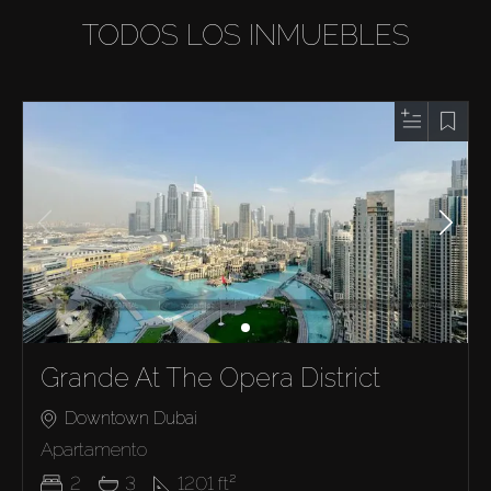
TODOS LOS INMUEBLES
Grande At The Opera District
Downtown Dubai
Apartamento
2
3
1201
ft²