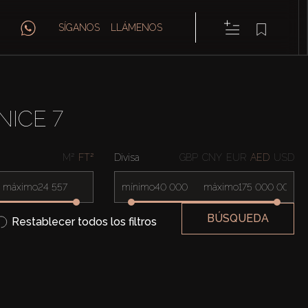
SÍGANOS
LLÁMENOS
NICE 7
M²
FT²
Divisa
GBP
CNY
EUR
AED
USD
máximo
mínimo
máximo
BÚSQUEDA
Restablecer todos los filtros