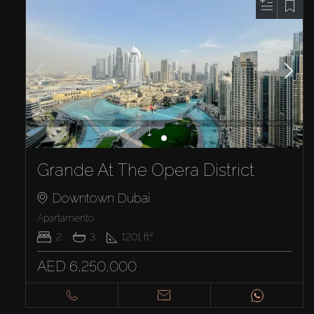
Grande At The Opera District
Downtown Dubai
Apartamento
2
3
1201
ft²
AED 6,250,000