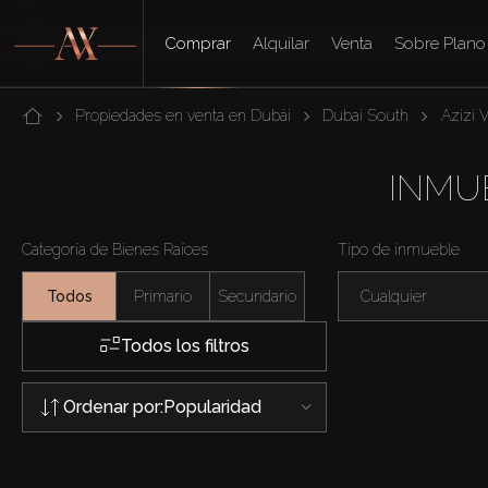
Comprar
Alquilar
Venta
Sobre Plano
Propiedades en venta en Dubái
Dubai South
Azizi 
INMUE
Categoría de Bienes Raíces
Tipo de inmueble
Todos
Primario
Secundario
Cualquier
Todos los filtros
Ordenar por:
Popularidad