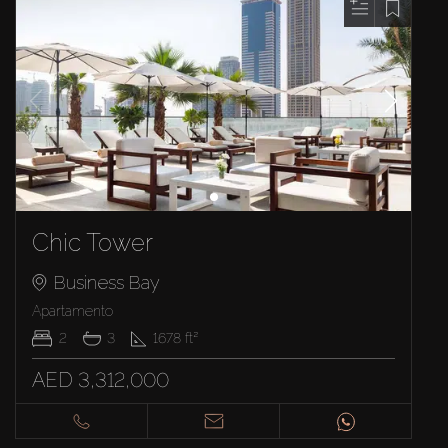
Chic Tower
Business Bay
Apartamento
2
3
1678
ft²
AED 3,312,000