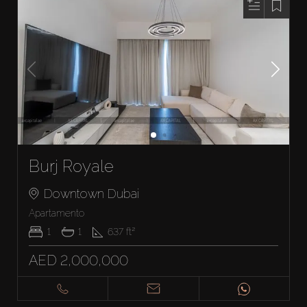
Burj Royale
Downtown Dubai
Apartamento
1
1
637
ft²
AED 2,000,000