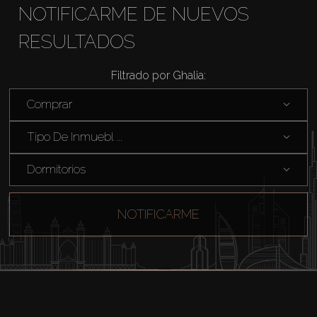
NOTIFICARME DE NUEVOS
Sobre Plano
RESULTADOS
Filtrado por Ghalia:
Agentes
Comprar
About Us
Tipo De Inmuebl ...
Dormitorios
NOTIFICARME