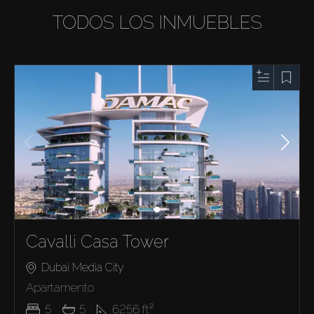
TODOS LOS INMUEBLES
Cavalli Casa Tower
Dubai Media City
Apartamento
5
5
6256
ft²