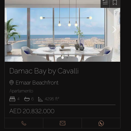
Damac Bay by Cavalli
Emaar Beachfront
Apartamento
4
6
4295
ft²
AED 20,832,000