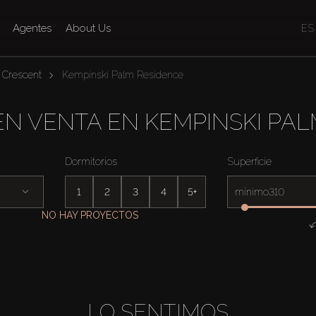
Agentes
About Us
ES
 Crescent
Kempinski Palm Residence
EN VENTA EN KEMPINSKI PAL
Dormitorios
Superficie
1
2
3
4
5+
mínimo
NO HAY PROYECTOS
LO SENTIMOS