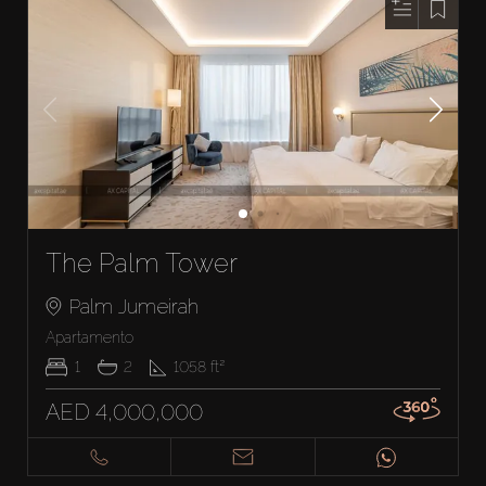
The Palm Tower
Palm Jumeirah
Apartamento
1
2
1058
ft²
AED 4,000,000