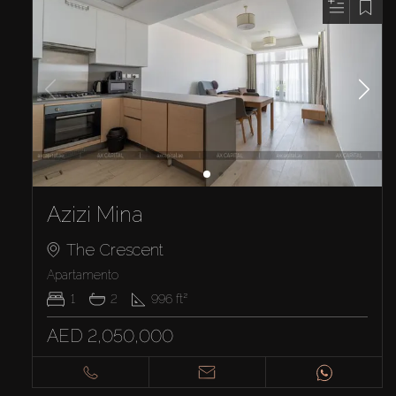
Azizi Mina
The Crescent
Apartamento
1
2
996
ft²
AED 2,050,000