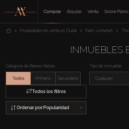
Comprar
Alquilar
Venta
Sobre Plano
Propiedades en venta en Dubái
Palm Jumeirah
The
INMUEBLES 
Categoría de Bienes Raíces
Tipo de inmueble
Todos
Primario
Secundario
Cualquier
Todos los filtros
Ordenar por:
Popularidad