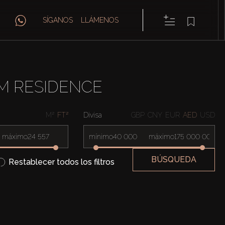
SÍGANOS
LLÁMENOS
M RESIDENCE
M²
FT²
Divisa
GBP
CNY
EUR
AED
USD
máximo
mínimo
máximo
BÚSQUEDA
Restablecer todos los filtros