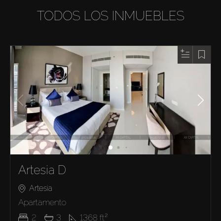
TODOS LOS INMUEBLES
Artesia D
Artesia
Apartamento
2
3
1368
ft²