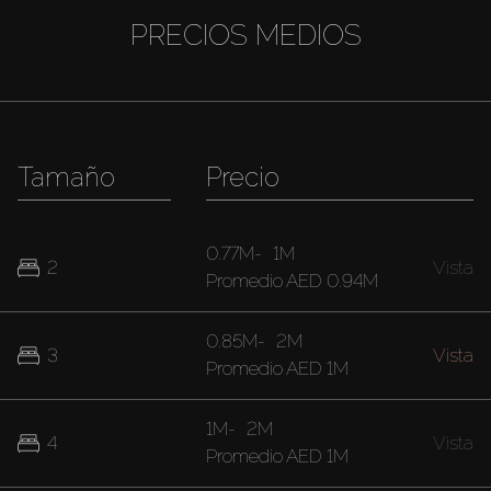
PRECIOS MEDIOS
Tamaño
Precio
0.77M
-
1M
2
Vista
Promedio
AED 0.94M
0.85M
-
2M
3
Vista
Promedio
AED 1M
1M
-
2M
4
Vista
Promedio
AED 1M