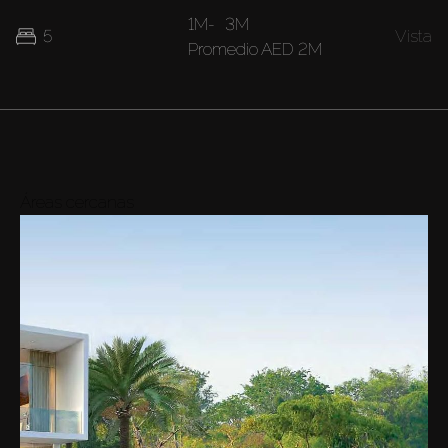
1M
-
3M
5
Vista
Promedio
AED 2M
Áreas cercanas