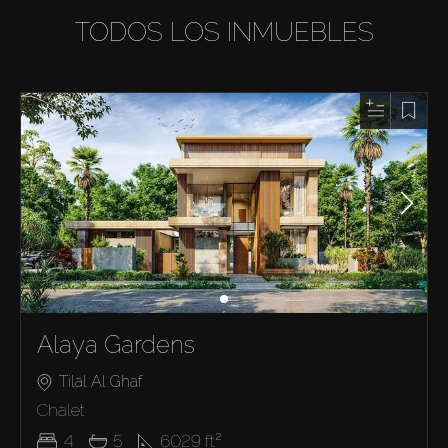
TODOS LOS INMUEBLES
Alaya Gardens
Tilal Al Ghaf
Chalet
4
5
6029
ft²