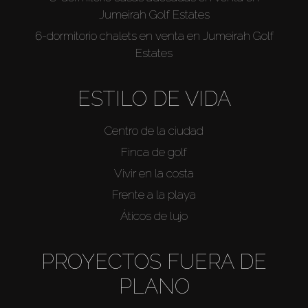
Jumeirah Golf Estates
6-dormitorio chalets en venta en Jumeirah Golf
Estates
ESTILO DE VIDA
Centro de la ciudad
Finca de golf
Vivir en la costa
Frente a la playa
Áticos de lujo
PROYECTOS FUERA DE
PLANO