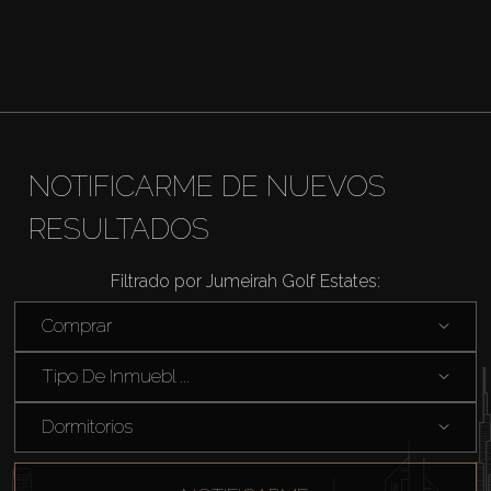
Sobre Plano
Agentes
About Us
NOTIFICARME DE NUEVOS
RESULTADOS
Filtrado por Jumeirah Golf Estates:
Comprar
Tipo De Inmuebl ...
Dormitorios