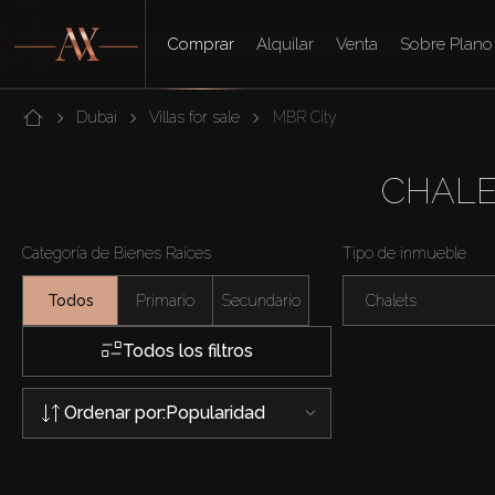
Comprar
Alquilar
Venta
Sobre Plano
Dubai
Villas for sale
MBR City
CHALE
Categoría de Bienes Raíces
Tipo de inmueble
Todos
Primario
Secundario
Chalets
Todos los filtros
Ordenar por:
Popularidad