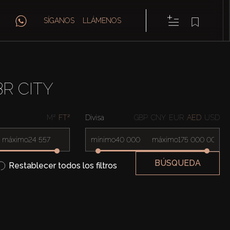
SÍGANOS
LLÁMENOS
R CITY
M²
FT²
Divisa
GBP
CNY
EUR
AED
USD
máximo
mínimo
máximo
BÚSQUEDA
Restablecer todos los filtros