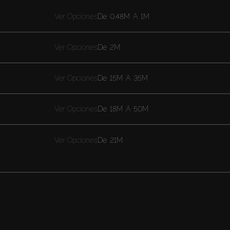
Ver Opciones
De
0.48M
A
1M
Ver Opciones
De
2M
Ver Opciones
De
15M
A
35M
Ver Opciones
De
18M
A
50M
Ver Opciones
De
21M