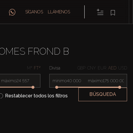
SÍGANOS
LLÁMENOS
HOMES FROND B
M²
FT²
Divisa
GBP
CNY
EUR
AED
USD
máximo
mínimo
máximo
BÚSQUEDA
Restablecer todos los filtros