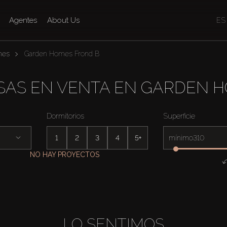
Agentes
About Us
ES
mes
Garden Homes Frond B
SAS EN VENTA EN GARDEN 
Dormitorios
Superficie
1
2
3
4
5+
mínimo
NO HAY PROYECTOS
LO SENTIMOS