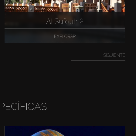
Al Sufouh 2
EXPLORAR
SIGUIENTE
PECÍFICAS