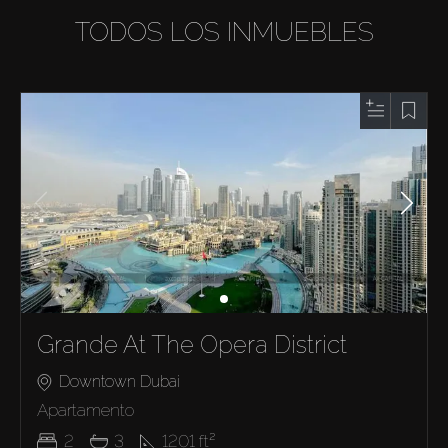
TODOS LOS INMUEBLES
Grande At The Opera District
Downtown Dubai
Apartamento
2
3
1201
ft²