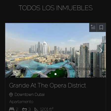
TODOS LOS INMUEBLES
Grande At The Opera District
Downtown Dubai
Apartamento
2
3
1201
ft²