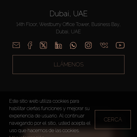
Dubai, UAE
14th Floor, Westburry Office Tower, Business Bay,
Dubai, UAE
LLÁMENOS
Este sitio web utiliza cookies para
habilitar ciertas funciones y mejorar su
AX CAPITAL ©2026 Todos los derechos reservados
experiencia de usuario. Al continuar
CERCA
Condiciones de Uso
Política de privacidad
Mapa del sitio
navegando por el sitio, usted acepta el
uso que hacemos de las cookies.
TODOS LOS FILTROS