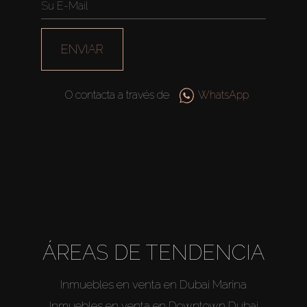
ENVIAR
O contacta a través de
WhatsApp
Comprar
Alquilar
ÁREAS DE TENDENCIA
Venta
Inmuebles en venta en Dubai Marina
Sobre Plano
Inmuebles en venta en Downtown Dubai