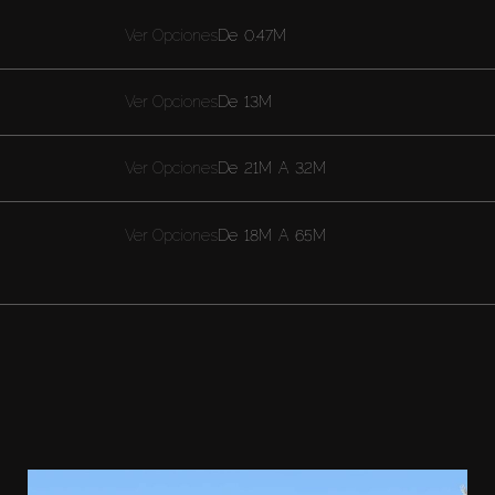
Ver Opciones
De
0.47M
Ver Opciones
De
13M
Ver Opciones
De
21M
A
32M
Ver Opciones
De
18M
A
65M