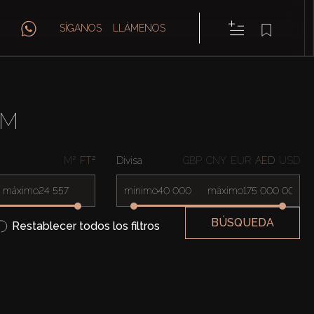
SÍGANOS
LLÁMENOS
LM
M²
FT²
Divisa
GBP
CNY
EUR
AED
USD
máximo
mínimo
máximo
BÚSQUEDA
Restablecer todos los filtros