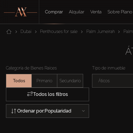
Comprar
Alquilar
Venta
Sobre Plano
Dubai
Penthouses for sale
Palm Jumeirah
Palm
Á
Categoría de Bienes Raíces
Tipo de inmueble
Todos
Primario
Secundario
Áticos
Todos los filtros
Ordenar por:
Popularidad