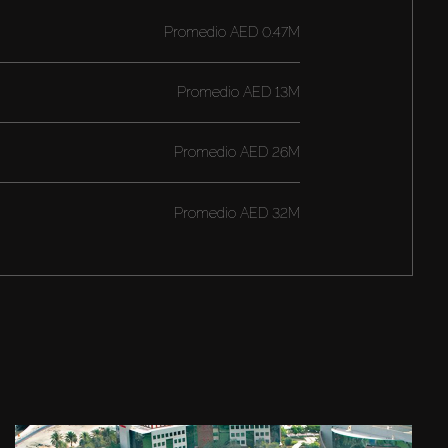
Promedio
AED 0.47M
Promedio
AED 13M
Promedio
AED 26M
Promedio
AED 32M