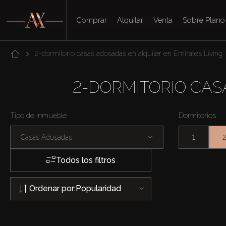
Comprar
Alquilar
Venta
Sobre Plano
2-dormitorio casas adosadas en alquiler en Emirates Living
2-DORMITORIO CAS
Tipo de inmueble
Dormitorios
Casas Adosadas
1
Todos los filtros
Ordenar por:
Popularidad