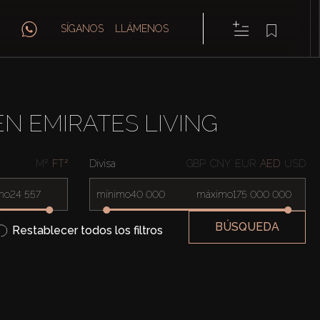
SÍGANOS
LLÁMENOS
N EMIRATES LIVING
M²
FT²
Divisa
GBP
CNY
EUR
AED
USD
mo
mínimo
máximo
BÚSQUEDA
Restablecer todos los filtros