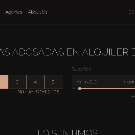
Agentes
About Us
ES
AS ADOSADAS EN ALQUILER E
Superficie
2
3
4
5+
mínimo
máxi
NO HAY PROYECTOS
LO SENTIMOS