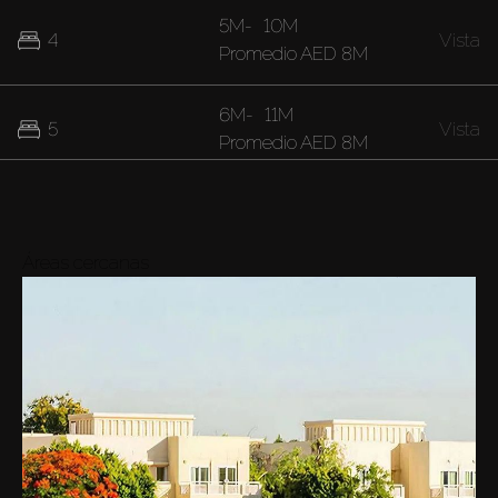
5M
-
10M
4
Vista
Promedio
AED 8M
6M
-
11M
5
Vista
Promedio
AED 8M
8M
-
24M
6
Vista
Promedio
AED 15M
Áreas cercanas