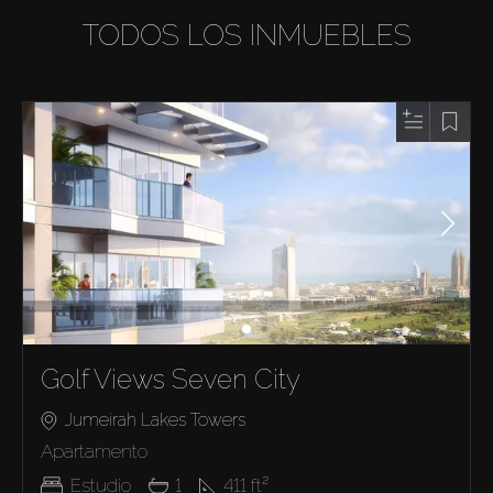
TODOS LOS INMUEBLES
Golf Views Seven City
Jumeirah Lakes Towers
Apartamento
Estudio
1
411
ft²