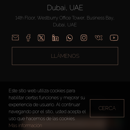
Dubai, UAE
14th Floor, Westburry Office Tower, Business Bay,
Dubai, UAE
LLÁMENOS
Este sitio web utiliza cookies para
habilitar ciertas funciones y mejorar su
AX CAPITAL ©2026 Todos los derechos reservados
experiencia de usuario. Al continuar
CERCA
Condiciones de Uso
Política de privacidad
Mapa del sitio
navegando por el sitio, usted acepta el
uso que hacemos de las cookies.
TODOS LOS FILTROS
Más información