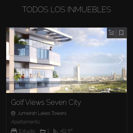
TODOS LOS INMUEBLES
Golf Views Seven City
Jumeirah Lakes Towers
Apartamento
Estudio
1
411
ft²