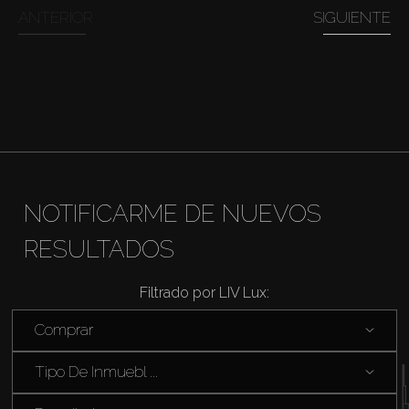
ANTERIOR
SIGUIENTE
Comprar
Alquilar
Venta
NOTIFICARME DE NUEVOS
Sobre Plano
RESULTADOS
Agentes
Filtrado por LIV Lux:
Comprar
About Us
Tipo De Inmuebl ...