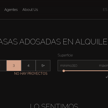
Agentes
About Us
ES
ASAS ADOSADAS EN ALQUIL
Superficie
2
3
4
5+
mínimo
máxi
NO HAY PROYECTOS
LO SENTIMOS