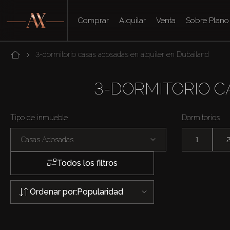
Comprar
Alquilar
Venta
Sobre Plano
3-dormitorio casas adosadas en alquiler en Dubailand
3-DORMITORIO C
Tipo de inmueble
Dormitorios
Casas Adosadas
1
Todos los filtros
Ordenar por:
Popularidad