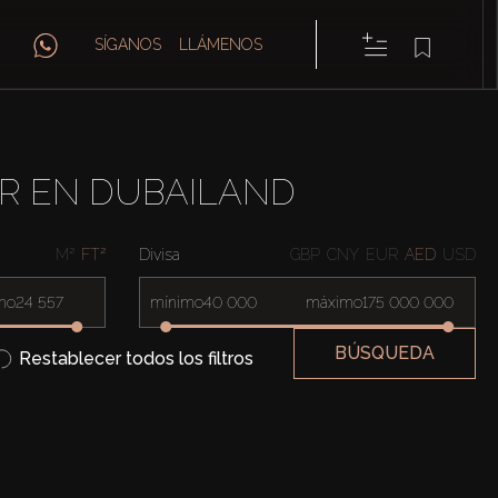
SÍGANOS
LLÁMENOS
ER EN DUBAILAND
M²
FT²
Divisa
GBP
CNY
EUR
AED
USD
mo
mínimo
máximo
BÚSQUEDA
Restablecer todos los filtros