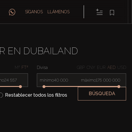
SÍGANOS
LLÁMENOS
ER EN DUBAILAND
M²
FT²
Divisa
GBP
CNY
EUR
AED
USD
mo
mínimo
máximo
BÚSQUEDA
Restablecer todos los filtros