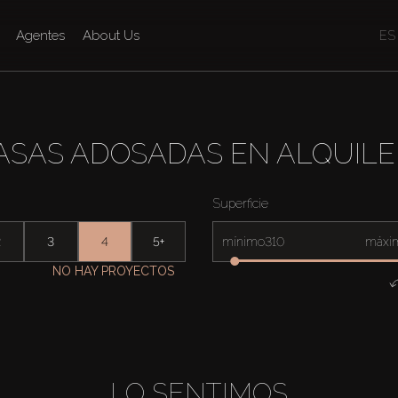
Agentes
About Us
ES
ASAS ADOSADAS EN ALQUIL
Superficie
2
3
4
5+
mínimo
máxi
NO HAY PROYECTOS
LO SENTIMOS