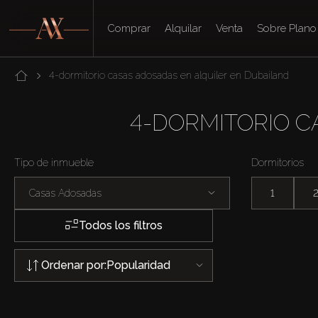
Comprar
Alquilar
Venta
Sobre Plano
4-dormitorio casas adosadas en alquiler en Dubailand
4-DORMITORIO C
Tipo de inmueble
Dormitorios
Casas Adosadas
1
Todos los filtros
Ordenar por:
Popularidad