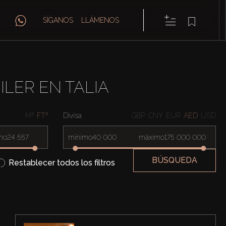
SÍGANOS
LLÁMENOS
LER EN TALIA
M²
FT²
Divisa
GBP
CNY
EUR
AED
USD
mo
mínimo
máximo
BÚSQUEDA
Restablecer todos los filtros