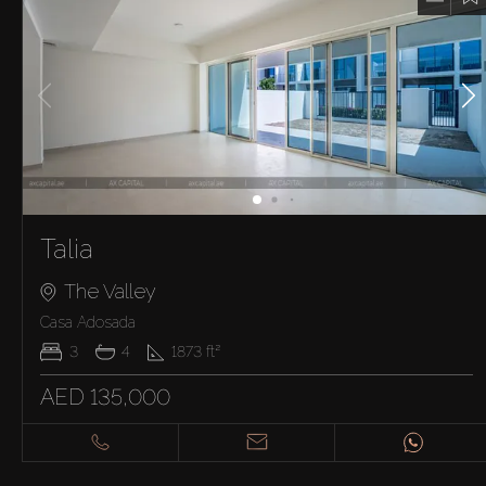
Talia
The Valley
Casa Adosada
3
4
1873
ft²
AED 135,000