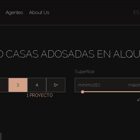
Agentes
About Us
ES
O CASAS ADOSADAS EN ALQUI
Superficie
2
3
4
5+
mínimo
máxi
1 PROYECTO