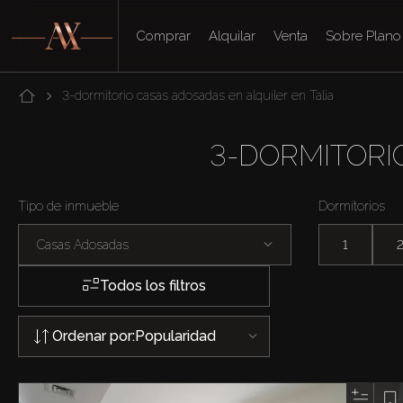
Comprar
Alquilar
Venta
Sobre Plano
3-dormitorio casas adosadas en alquiler en Talia
3-DORMITORI
Tipo de inmueble
Dormitorios
Casas Adosadas
1
Todos los filtros
Ordenar por:
Popularidad