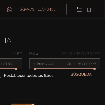
SÍGANOS
LLÁMENOS
LIA
M²
FT²
Divisa
GBP
CNY
EUR
AED
USD
mo
mínimo
máximo
BÚSQUEDA
Restablecer todos los filtros