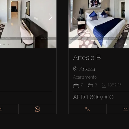
Artesia B
Artesia
Apartamento
2
3
1369
ft²
AED 1,600,000