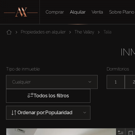
Comprar
Alquilar
Venta
Sobre Plano
Propiedades en alquiler
The Valley
Talia
IN
Tipo de inmueble
Dormitorios
Cualquier
1
Todos los filtros
Ordenar por:
Popularidad