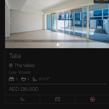
Talia
The Valley
Casa Adosada
3
4
1873
ft²
AED 135,000