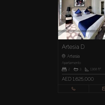
Artesia D
Artesia
Apartamento
2
3
1368
ft²
AED 1,625,000