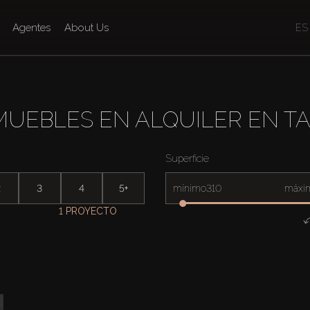
Agentes
About Us
ES
MUEBLES EN ALQUILER EN TA
Superficie
2
3
4
5+
mínimo
máxi
1 PROYECTO