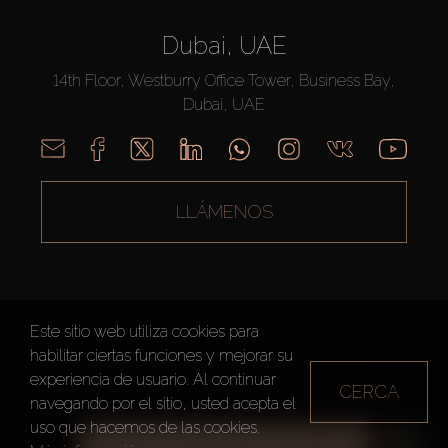
Dubai, UAE
14th Floor, Westburry Office Tower, Business Bay,
Dubai, UAE
LLÁMENOS
Este sitio web utiliza cookies para
habilitar ciertas funciones y mejorar su
AX CAPITAL ©2026 Todos los derechos reservados
experiencia de usuario. Al continuar
CERCA
Condiciones de Uso
Política de privacidad
Mapa del sitio
navegando por el sitio, usted acepta el
uso que hacemos de las cookies.
TODOS LOS FILTROS