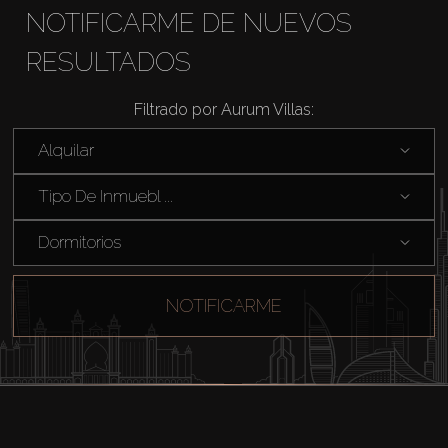
NOTIFICARME DE NUEVOS
RESULTADOS
Comprar
Filtrado por Aurum Villas:
Alquilar
Alquilar
Tipo De Inmuebl ...
Venta
Dormitorios
Sobre Plano
NOTIFICARME
Agentes
About Us