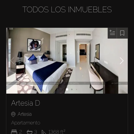
TODOS LOS INMUEBLES
Artesia D
Artesia
Apartamento
2
3
1368
ft²