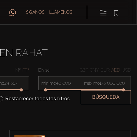
SÍGANOS
LLÁMENOS
 EN RAHAT
M²
FT²
Divisa
GBP
CNY
EUR
AED
USD
mo
mínimo
máximo
BÚSQUEDA
Restablecer todos los filtros