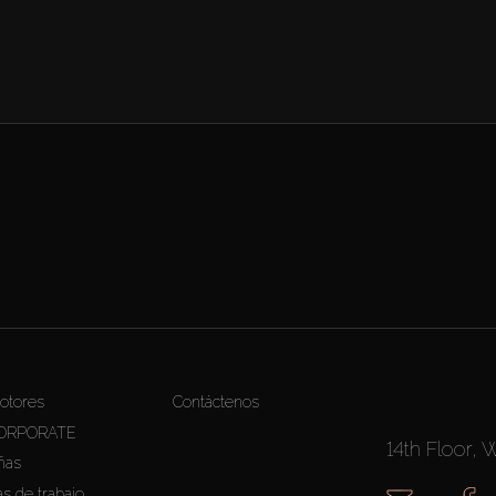
otores
Contáctenos
ORPORATE
14th Floor, 
ñas
as de trabajo