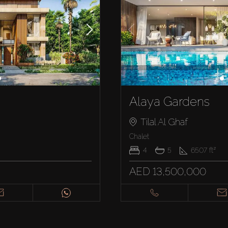
Alaya Gardens
Tilal Al Ghaf
Chalet
4
5
6507
ft²
AED 13,500,000