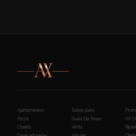
Apartamentos
Sobre plano
Prom
Áticos
Guías De Áreas
AX C
Chalets
Venta
Rese
Casas adosadas
Alquilar
Ofert