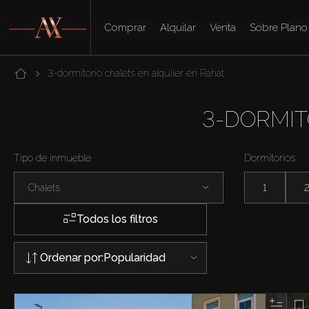
Comprar
Alquilar
Venta
Sobre Plano
3-dormitorio chalets en alquiler en Rahat
3-DORMIT
Tipo de inmueble
Dormitorios
Chalets
1
Todos los filtros
Ordenar por:
Popularidad