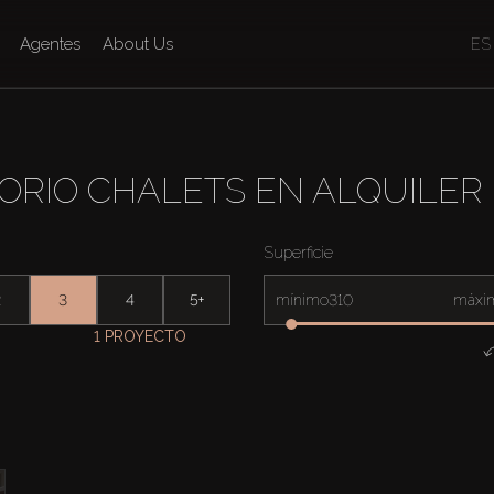
Agentes
About Us
ES
ORIO CHALETS EN ALQUILER
Superficie
2
3
4
5+
mínimo
máxi
1 PROYECTO