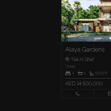
Alaya Gardens
Tilal Al Ghaf
Chalet
4
5
6029
ft²
AED 14,500,000