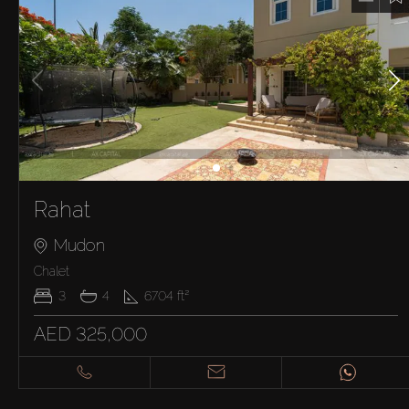
Rahat
Mudon
Chalet
3
4
6704
ft²
AED 325,000