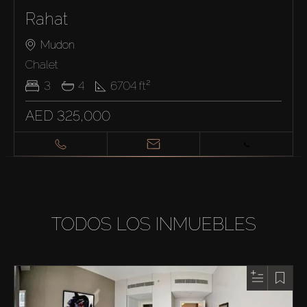
Rahat
Mudon
Chalet
3
4
6704
ft²
AED 325,000
TODOS LOS INMUEBLES