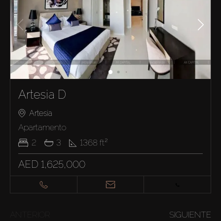
Artesia D
Artesia
Apartamento
2
3
1368
ft²
AED 1,625,000
ANTERIOR
SIGUIENTE