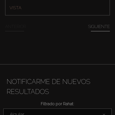
VISTA
ANTERIOR
SIGUIENTE
Comprar
NOTIFICARME DE NUEVOS
RESULTADOS
Alquilar
Filtrado por Rahat:
Venta
Alquilar