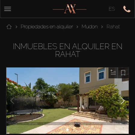
ES
Propiedades en alquiler
Mudon
Rahat
INMUEBLES EN ALQUILER EN
RAHAT