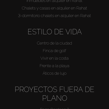
Inmuebles en alquiler en Rahat
Chalets y casas en alquiler en Rahat
3-dormitorio chalets en alquiler en Rahat
ESTILO DE VIDA
Centro de la ciudad
Finca de golf
Vivir en la costa
Frente a la playa
Áticos de lujo
PROYECTOS FUERA DE
PLANO