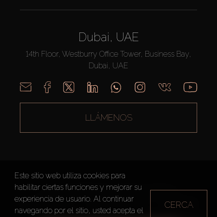
Dubai, UAE
14th Floor, Westburry Office Tower, Business Bay,
Dubai, UAE
LLÁMENOS
Este sitio web utiliza cookies para
habilitar ciertas funciones y mejorar su
AX CAPITAL ©2026 Todos los derechos reservados
experiencia de usuario. Al continuar
CERCA
Condiciones de Uso
Política de privacidad
Mapa del sitio
navegando por el sitio, usted acepta el