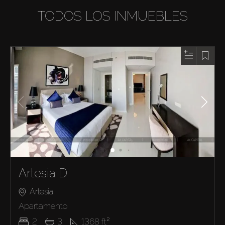
TODOS LOS INMUEBLES
Artesia D
Artesia
Apartamento
2
3
1368
ft²