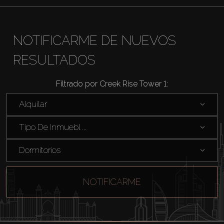
NOTIFICARME DE NUEVOS
RESULTADOS
Comprar
Filtrado por Creek Rise Tower 1:
Alquilar
Alquilar
Venta
Tipo De Inmuebl ...
Dormitorios
Sobre Plano
Agentes
NOTIFICARME
About Us