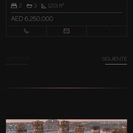
2
3
1201
ft²
AED 6,250,000
ANTERIOR
SIGUIENTE
Áreas cercanas