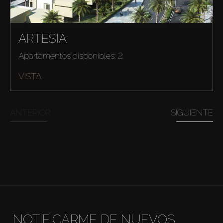
ARTESIA
Apartamentos disponibles: 2
Comprar
VISTA
Alquilar
ANTERIOR
SIGUIENTE
Venta
Sobre Plano
Agentes
About Us
NOTIFICARME DE NUEVOS