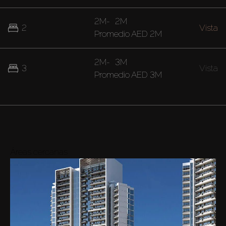
2M
-
2M
2
Vista
Promedio
AED 2M
2M
-
3M
3
Vista
Promedio
AED 3M
Áreas cercanas