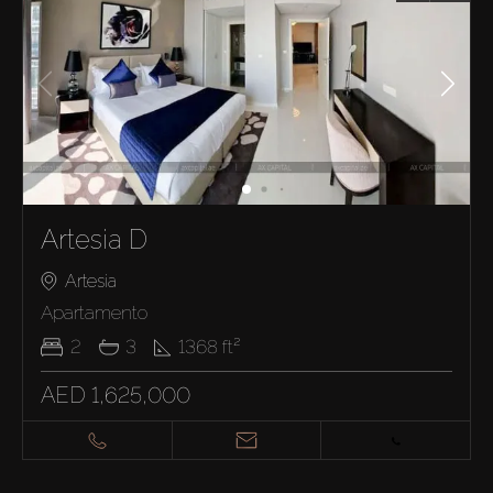
Artesia D
Artesia
Apartamento
2
3
1368
ft²
AED 1,625,000