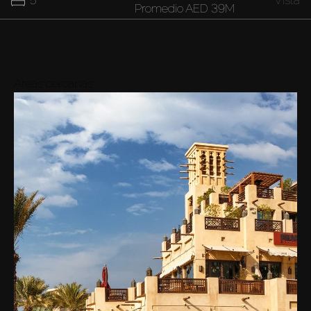
Promedio
AED 39M
20M
-
28M
7
Vista
Promedio
AED 24M
Áreas cercanas