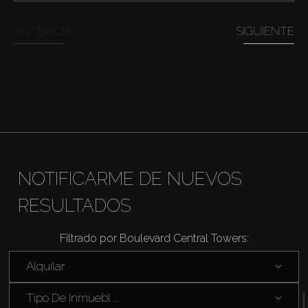
Comprar
ANTERIOR
SIGUIENTE
Alquilar
Venta
Sobre Plano
Agentes
NOTIFICARME DE NUEVOS
RESULTADOS
About Us
Filtrado por Boulevard Central Towers:
Alquilar
Tipo De Inmuebl ...