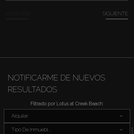
Comprar
ANTERIOR
SIGUIENTE
Alquilar
Venta
Sobre Plano
NOTIFICARME DE NUEVOS
Agentes
RESULTADOS
About Us
Filtrado por Lotus at Creek Beach:
Alquilar
Tipo De Inmuebl ...