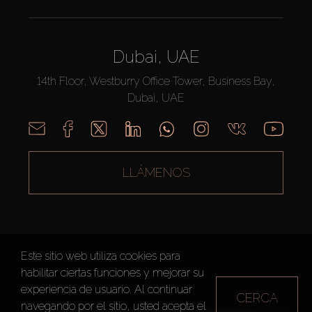
Dubai, UAE
14th Floor, Westburry Office Tower, Business Bay,
Dubai, UAE
LLÁMENOS
Este sitio web utiliza cookies para
habilitar ciertas funciones y mejorar su
AX CAPITAL ©2026 Todos los derechos reservados
experiencia de usuario. Al continuar
CERCA
Condiciones de Uso
Política de privacidad
Mapa del sitio
navegando por el sitio, usted acepta el