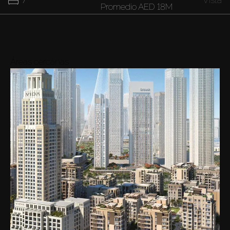
7
Vista
Promedio
AED 18M
Áreas cercanas