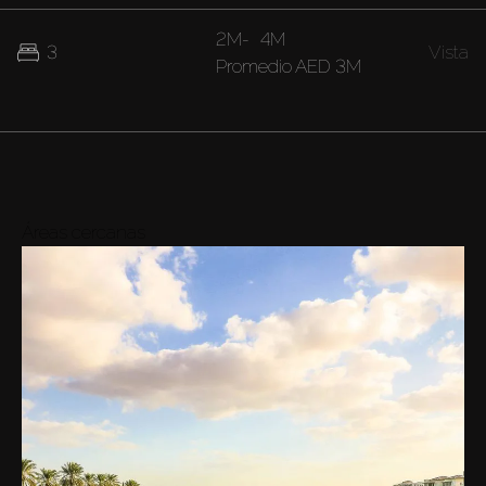
2M
-
4M
3
Vista
Promedio
AED 3M
Áreas cercanas