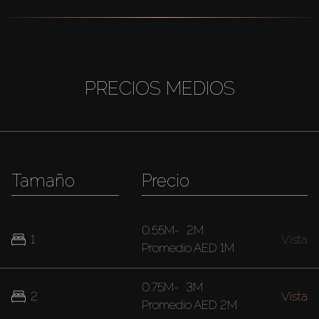
PRECIOS MEDIOS
Tamaño
Precio
0.55M
-
2M
1
Vista
Promedio
AED 1M
0.75M
-
3M
2
Vista
Promedio
AED 2M