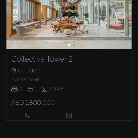
Collective Tower 2
Collective
Apartamento
2
1
746
ft²
AED 1,800,000