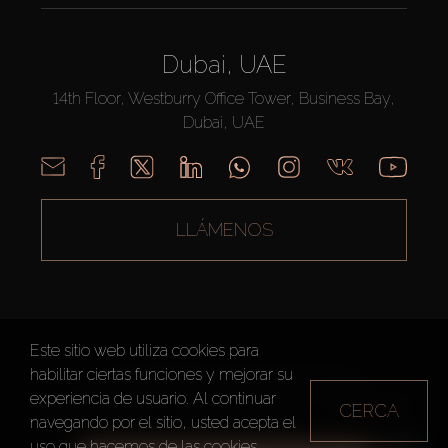
Dubai, UAE
14th Floor, Westburry Office Tower, Business Bay,
Dubai, UAE
LLÁMENOS
Este sitio web utiliza cookies para
habilitar ciertas funciones y mejorar su
AX CAPITAL ©2026 Todos los derechos reservados
experiencia de usuario. Al continuar
Condiciones de Uso
Política de privacidad
Mapa del sitio
CERCA
navegando por el sitio, usted acepta el
uso que hacemos de las cookies.