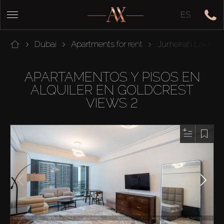
ES
Dubai
Apartments for rent
Jumeirah Lakes 
APARTAMENTOS Y PISOS EN
ALQUILER EN GOLDCREST
VIEWS 2