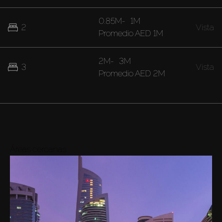
0.85M
-
1M
2
Vista
Promedio
AED 1M
2M
-
3M
3
Vista
Promedio
AED 2M
Áreas cercanas