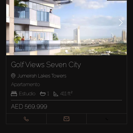
Golf Views Seven City
Jumeirah Lakes Towers
Apartamento
Estudio
1
411
ft²
AED 569,999