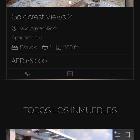
Goldcrest Views 2
Lake Almas West
Apartamento
Estudio
1
460
ft²
AED 65,000
TODOS LOS INMUEBLES