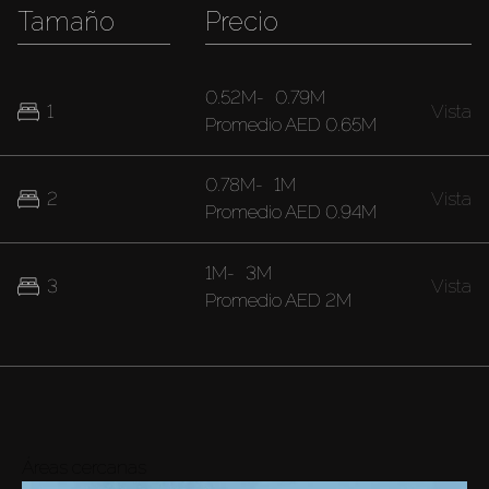
Tamaño
Precio
0.52M
-
0.79M
1
Vista
Promedio
AED 0.65M
0.78M
-
1M
2
Vista
Promedio
AED 0.94M
1M
-
3M
3
Vista
Promedio
AED 2M
Áreas cercanas