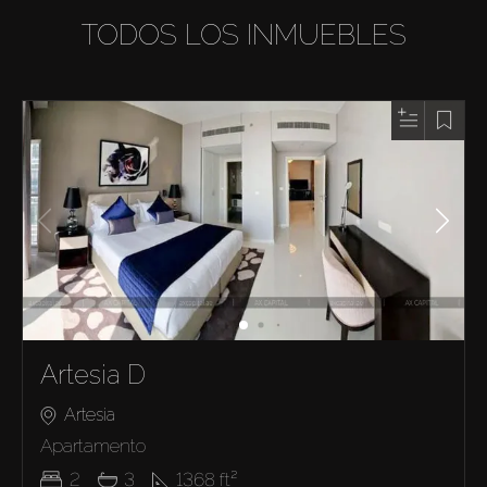
TODOS LOS INMUEBLES
Artesia D
Artesia
Apartamento
2
3
1368
ft²