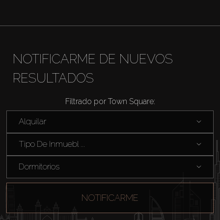
Alquilar
Venta
NOTIFICARME DE NUEVOS
RESULTADOS
Sobre Plano
Filtrado por Town Square:
Agentes
Alquilar
About Us
Tipo De Inmuebl ...
Dormitorios
NOTIFICARME