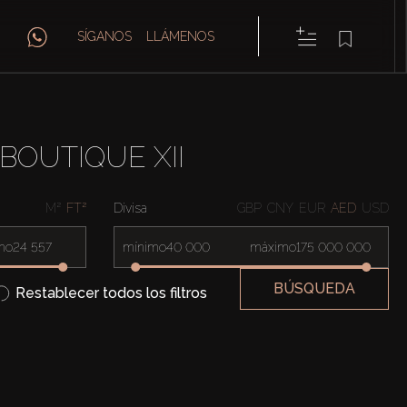
SÍGANOS
LLÁMENOS
BOUTIQUE XII
M²
FT²
Divisa
GBP
CNY
EUR
AED
USD
mo
mínimo
máximo
BÚSQUEDA
Restablecer todos los filtros