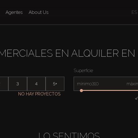
Agentes
About Us
ES
ERCIALES EN ALQUILER EN 
Superficie
2
3
4
5+
mínimo
máxi
NO HAY PROYECTOS
LO SENTIMOS