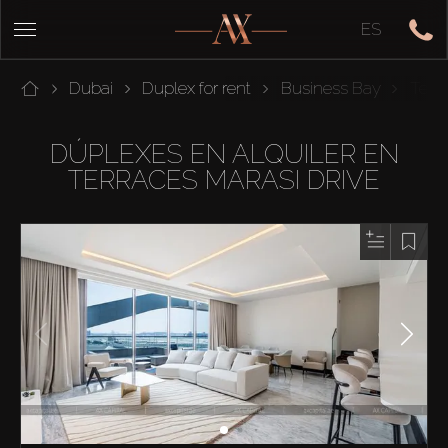
ES
Dubai
Duplex for rent
Business Bay
Terra
DÚPLEXES EN ALQUILER EN
TERRACES MARASI DRIVE