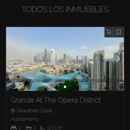
TODOS LOS INMUEBLES
Grande At The Opera District
Downtown Dubai
Apartamento
2
3
1201
ft²