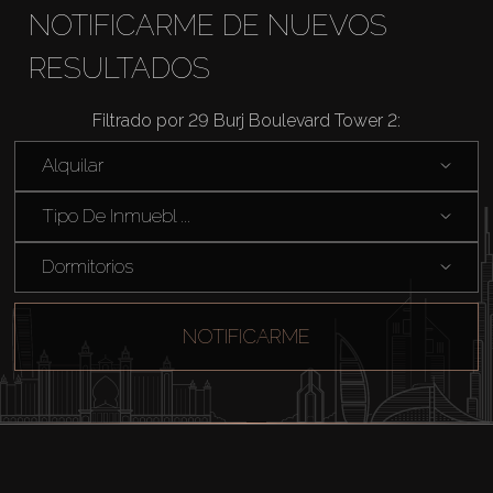
NOTIFICARME DE NUEVOS
RESULTADOS
Filtrado por 29 Burj Boulevard Tower 2:
Alquilar
Comprar
Tipo De Inmuebl ...
Alquilar
Dormitorios
Venta
NOTIFICARME
Sobre Plano
Agentes