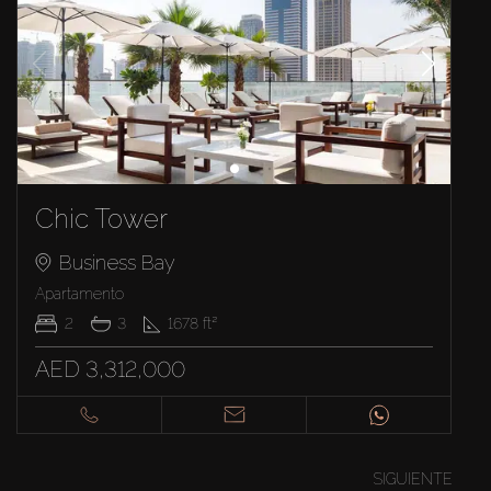
Chic Tower
Business Bay
Apartamento
2
3
1678
ft²
AED 3,312,000
SIGUIENTE