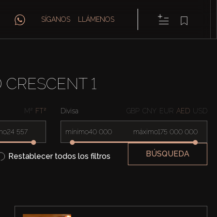
SÍGANOS
LLÁMENOS
 CRESCENT 1
M²
FT²
Divisa
GBP
CNY
EUR
AED
USD
mo
mínimo
máximo
BÚSQUEDA
Restablecer todos los filtros