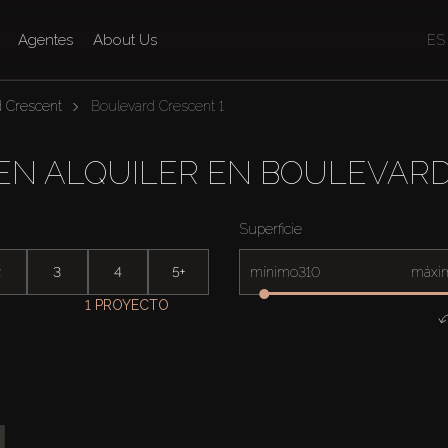
Agentes
About Us
ES
 Crescent
Boulevard Crescent 1
EN ALQUILER EN BOULEVARD
Superficie
2
3
4
5+
mínimo
máxi
1 PROYECTO