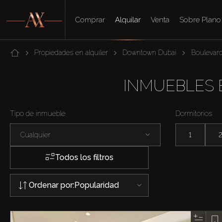
Comprar
Alquilar
Venta
Sobre Plano
Propiedades en alquiler
Downtown Dubai
Boulevard
INMUEBLES 
Tipo de inmueble
Dormitorios
Cualquier
1
Todos los filtros
Ordenar por:
Popularidad