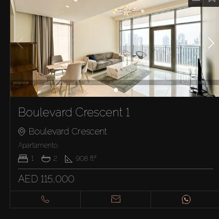
Boulevard Crescent 1
Boulevard Crescent
Apartamento
1
2
908
ft²
AED 115,000