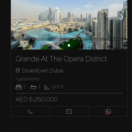
Grande At The Opera District
Downtown Dubai
Apartamento
2
3
1201
ft²
AED 6,250,000
ANTERIOR