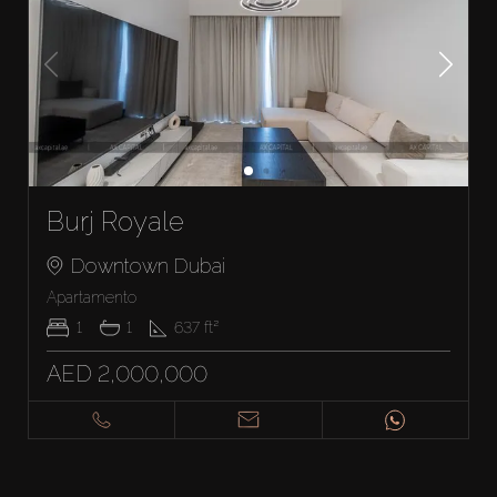
Burj Royale
Downtown Dubai
Apartamento
1
1
637
ft²
AED 2,000,000