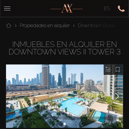
ES
Propiedades en alquiler
Downtown Dubai
D
INMUEBLES EN ALQUILER EN
DOWNTOWN VIEWS II TOWER 3