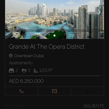
Grande At The Opera District
Downtown Dubai
Apartamento
2
3
1201
ft²
AED 6,250,000
ANTERIOR
SIGUIENTE