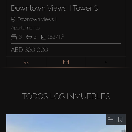
Downtown Views II Tower 3
Downtown Views II
Apartamento
3
3
1627
ft²
AED 320,000
TODOS LOS INMUEBLES