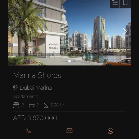
Marina Shores
Dubai Marina
Apartamento
2
2
1190
ft²
AED 3,670,000