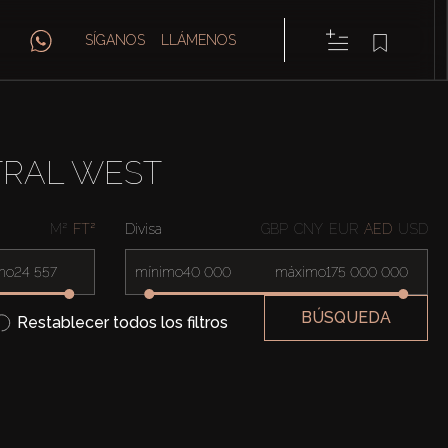
SÍGANOS
LLÁMENOS
TRAL WEST
M²
FT²
Divisa
GBP
CNY
EUR
AED
USD
mo
mínimo
máximo
BÚSQUEDA
Restablecer todos los filtros