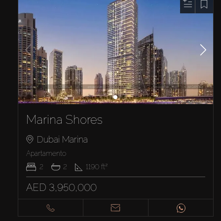
Marina Shores
Dubai Marina
Apartamento
2
2
1190
ft²
AED 3,950,000