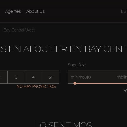
Agentes
About Us
ES
Bay Central West
S EN ALQUILER EN BAY CEN
Superficie
2
3
4
5+
mínimo
máxi
NO HAY PROYECTOS
LO SENTIMOS