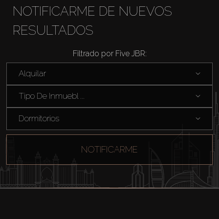
NOTIFICARME DE NUEVOS
RESULTADOS
Filtrado por Five JBR:
Comprar
Alquilar
Tipo De Inmuebl ...
Alquilar
Dormitorios
Venta
NOTIFICARME
Sobre Plano
Agentes
About Us