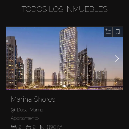
TODOS LOS INMUEBLES
Marina Shores
Dubai Marina
Apartamento
2
2
1190
ft²