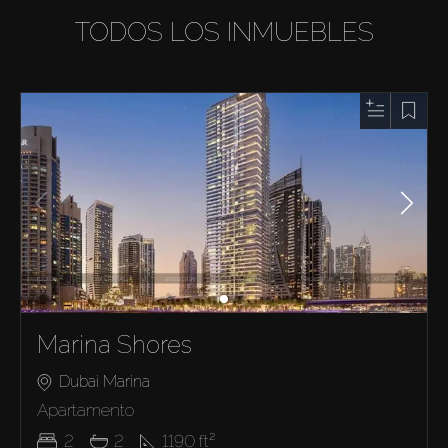
TODOS LOS INMUEBLES
Marina Shores
Dubai Marina
Apartamento
2
2
1190
ft²