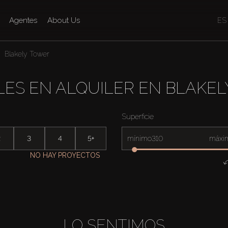
Agentes
About Us
ES
Blakely Tower
ES EN ALQUILER EN BLAKE
Superficie
2
3
4
5+
mínimo
máxi
NO HAY PROYECTOS
LO SENTIMOS