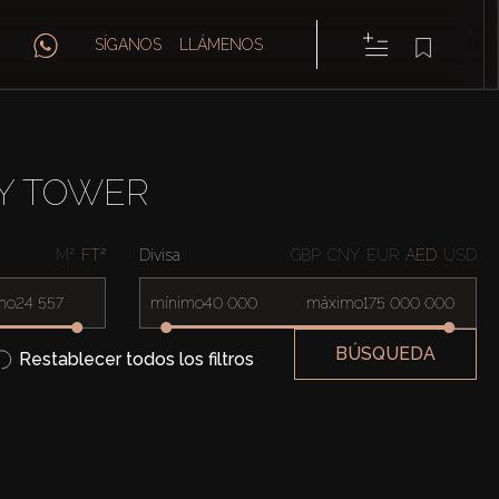
SÍGANOS
LLÁMENOS
LY TOWER
M²
FT²
Divisa
GBP
CNY
EUR
AED
USD
mo
mínimo
máximo
BÚSQUEDA
Restablecer todos los filtros