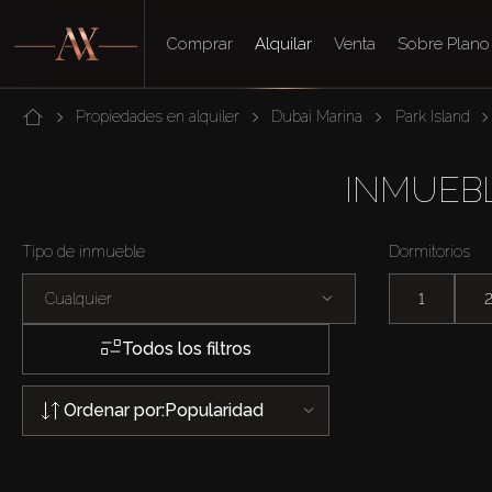
Comprar
Alquilar
Venta
Sobre Plano
Propiedades en alquiler
Dubai Marina
Park Island
INMUEBL
Tipo de inmueble
Dormitorios
Cualquier
1
Todos los filtros
Ordenar por:
Popularidad