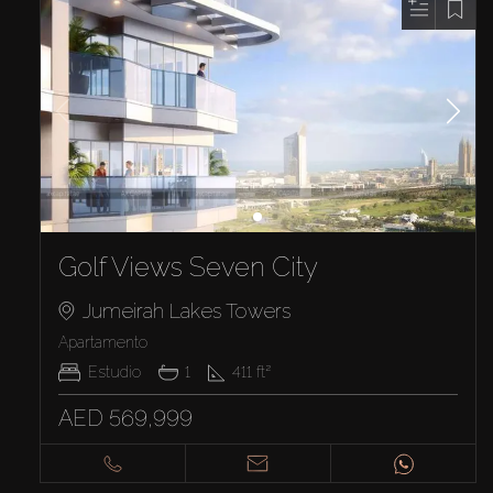
Golf Views Seven City
Jumeirah Lakes Towers
Apartamento
Estudio
1
411
ft²
AED 569,999