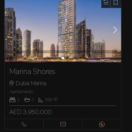
Marina Shores
Dubai Marina
Apartamento
2
2
1190
ft²
AED 3,950,000