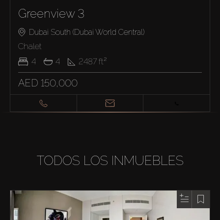
Greenview 3
Dubai South (Dubai World Central)
Chalet
4
4
2487
ft²
AED 150,000
TODOS LOS INMUEBLES