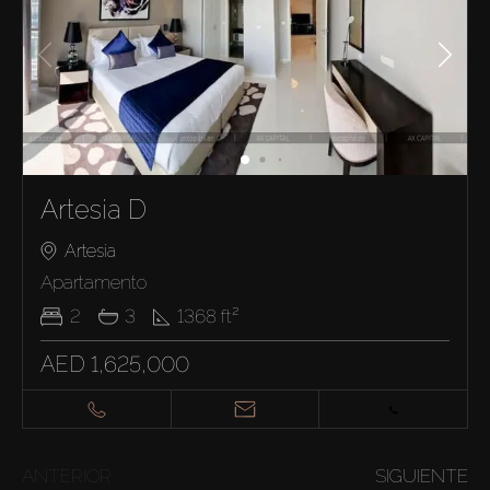
Artesia D
Artesia
Apartamento
2
3
1368
ft²
AED 1,625,000
ANTERIOR
SIGUIENTE