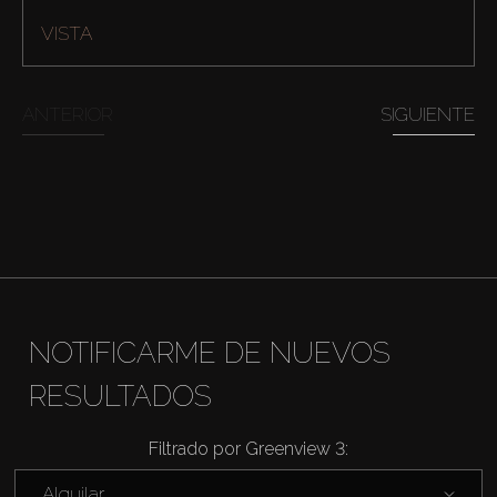
VISTA
ANTERIOR
SIGUIENTE
Comprar
NOTIFICARME DE NUEVOS
RESULTADOS
Alquilar
Filtrado por Greenview 3:
Venta
Alquilar