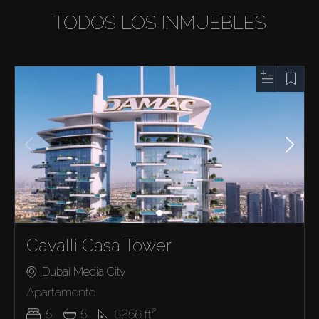
TODOS LOS INMUEBLES
Cavalli Casa Tower
Dubai Media City
Apartamento
5
5
6256
ft²