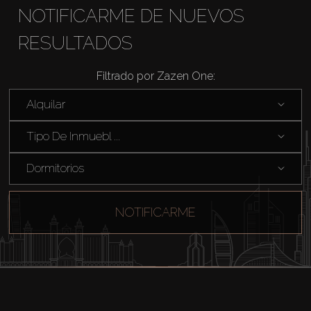
NOTIFICARME DE NUEVOS
RESULTADOS
Filtrado por Zazen One:
Comprar
Alquilar
Tipo De Inmuebl ...
Alquilar
Dormitorios
Venta
NOTIFICARME
Sobre Plano
Agentes
About Us