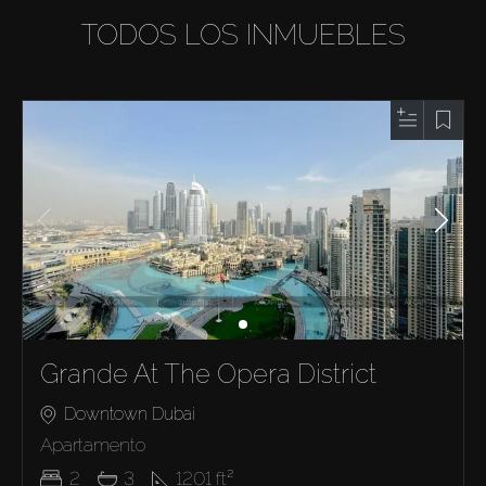
TODOS LOS INMUEBLES
Grande At The Opera District
Downtown Dubai
Apartamento
2
3
1201
ft²