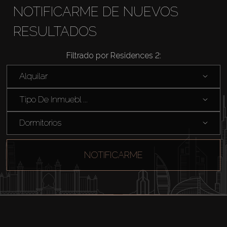
NOTIFICARME DE NUEVOS
RESULTADOS
Filtrado por Residences 2:
Comprar
Alquilar
Tipo De Inmuebl ...
Alquilar
Dormitorios
Venta
NOTIFICARME
Sobre Plano
Agentes
About Us