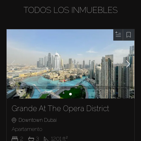
TODOS LOS INMUEBLES
Grande At The Opera District
Downtown Dubai
Apartamento
2
3
1201
ft²